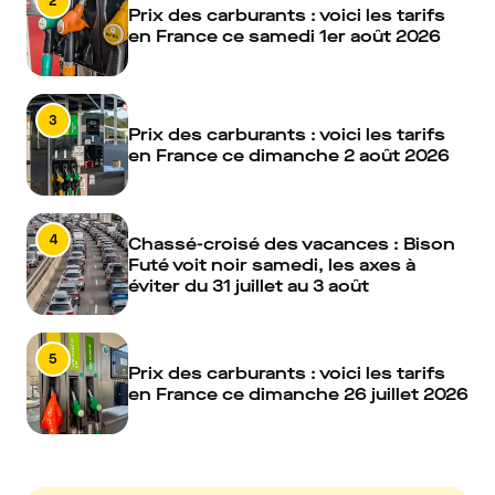
2
Prix des carburants : voici les tarifs
en France ce samedi 1er août 2026
3
Prix des carburants : voici les tarifs
en France ce dimanche 2 août 2026
4
Chassé-croisé des vacances : Bison
Futé voit noir samedi, les axes à
éviter du 31 juillet au 3 août
5
Prix des carburants : voici les tarifs
en France ce dimanche 26 juillet 2026