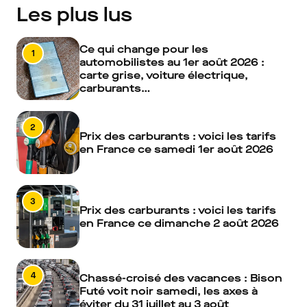
Les plus lus
Ce qui change pour les
1
automobilistes au 1er août 2026 :
carte grise, voiture électrique,
carburants…
2
Prix des carburants : voici les tarifs
en France ce samedi 1er août 2026
3
Prix des carburants : voici les tarifs
en France ce dimanche 2 août 2026
4
Chassé-croisé des vacances : Bison
Futé voit noir samedi, les axes à
éviter du 31 juillet au 3 août