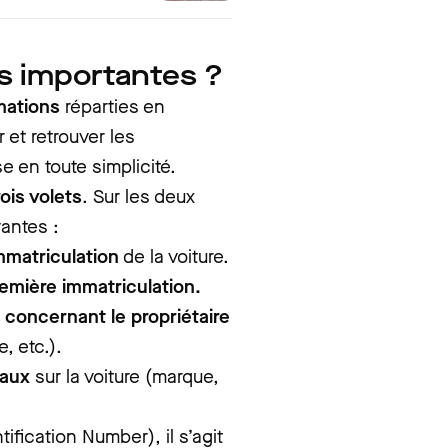
ns importantes ?
mations
réparties en
r et retrouver les
e en toute simplicité.
ois volets
. Sur les deux
antes :
mmatriculation
de la voiture.
remière immatriculation.
 concernant le propriétaire
, etc.).
raux
sur la voiture (marque,
ification Number), il s’agit