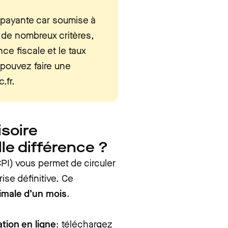
t payante car soumise à
d de nombreux critères,
nce fiscale et le taux
 pouvez faire une
.fr.
isoire
lle différence ?
PI) vous permet de circuler
ise définitive. Ce
imale d’un mois
.
tion en ligne
: téléchargez