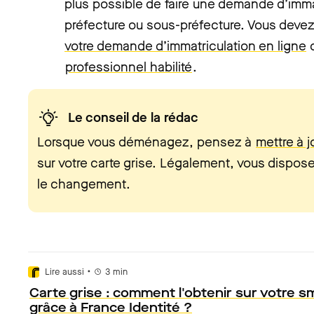
plus possible de faire une demande d’imma
préfecture ou sous-préfecture. Vous deve
votre demande d’immatriculation en ligne
o
professionnel habilité
.
Le conseil de la rédac
Lorsque vous déménagez, pensez à
mettre à j
sur votre carte grise. Légalement, vous dispose
le changement.
•
Lire aussi
3
min
Carte grise : comment l'obtenir sur votre 
grâce à France Identité ?