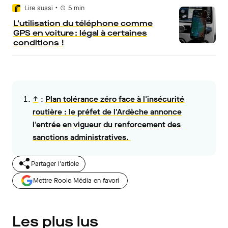
•
Lire aussi
5
min
L'utilisation du téléphone comme
GPS en voiture : légal à certaines
conditions !
↑
:
Plan tolérance zéro face à l'insécurité
routière : le préfet de l'Ardèche annonce
l'entrée en vigueur du renforcement des
sanctions administratives.
Partager l'article
Mettre Roole Média en favori
Les plus lus