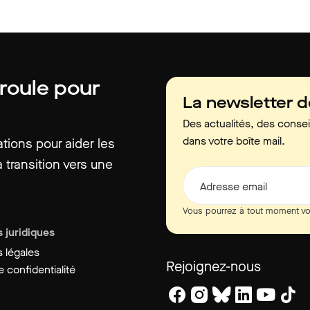
 roule pour
La newsletter 
Des actualités, des consei
dans votre boîte mail.
ions pour aider les
 transition vers une
Adresse email
Vous pourrez à tout moment vo
 juridiques
 légales
Rejoignez-nous
 confidentialité