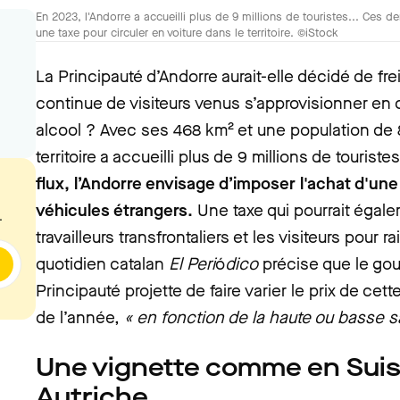
En 2023, l'Andorre a accueilli plus de 9 millions de touristes... Ces de
une taxe pour circuler en voiture dans le territoire. ©iStock
La Principauté d’Andorre aurait-elle décidé de fr
continue de visiteurs venus s’approvisionner en
alcool ? Avec ses 468 km² et une population de
territoire a accueilli plus de 9 millions de touris
flux, l’Andorre envisage d’imposer l'achat d'un
véhicules étrangers.
Une taxe qui pourrait égal
.
travailleurs transfrontaliers et les visiteurs pour
quotidien catalan
El Peri
ó
dico
précise que le go
Principauté projette de faire varier le prix de cet
de l’année,
« en fonction de la haute ou basse sa
Une vignette comme en Suis
Autriche