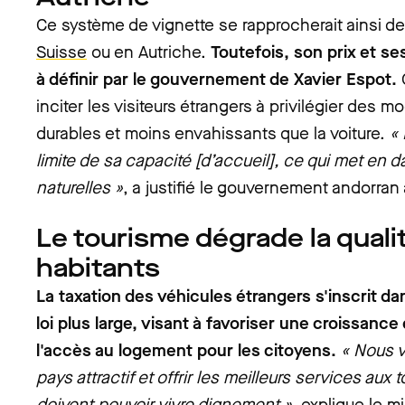
Ce système de vignette se rapprocherait ainsi d
Suisse
ou en Autriche.
Toutefois, son prix et se
à définir par le gouvernement de Xavier Espot.
C
inciter les visiteurs étrangers à privilégier des 
durables et moins envahissants que la voiture.
« 
limite de sa capacité [d’accueil], ce qui met en
naturelles »
, a justifié le gouvernement andorran
Le tourisme dégrade la quali
habitants
La taxation des véhicules étrangers s'inscrit da
loi plus large, visant à favoriser une croissance 
l'accès au logement pour les citoyens.
« Nous v
pays attractif et offrir les meilleurs services aux 
doivent pouvoir vivre dignement »
, explique le m