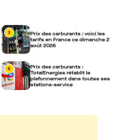
3
Prix des carburants : voici les
tarifs en France ce dimanche 2
août 2026
Prix des carburants :
6
TotalEnergies rétablit le
plafonnement dans toutes ses
stations-service