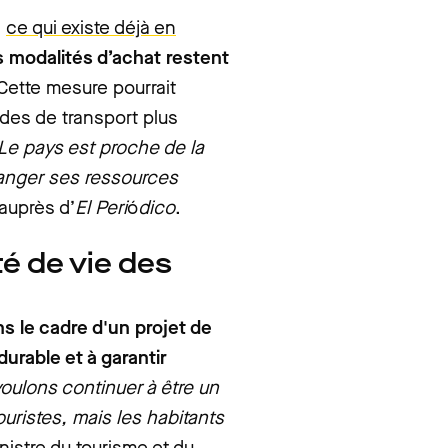
e
ce qui existe déjà en
s modalités d’achat restent
ette mesure pourrait
modes de transport plus
Le pays est proche de la
 danger ses ressources
 auprès d’
El Peri
ó
dico
.
té de vie des
ns le cadre d'un projet de
durable et à garantir
oulons continuer à être un
touristes, mais les habitants
inistre du tourisme et du