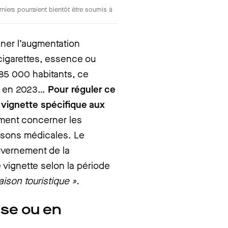
rniers pourraient bientôt être soumis à
einer l’augmentation
 cigarettes, essence ou
 85 000 habitants, ce
tes en 2023…
Pour réguler ce
e vignette spécifique aux
ement concerner les
 raisons médicales. Le
uvernement de la
te vignette selon la période
ison touristique ».
se ou en