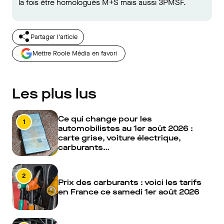
la fois être homologués M+S mais aussi 3PMSF.
Partager l'article
Mettre Roole Média en favori
Les plus lus
Ce qui change pour les
1
automobilistes au 1er août 2026 :
carte grise, voiture électrique,
carburants…
2
Prix des carburants : voici les tarifs
en France ce samedi 1er août 2026