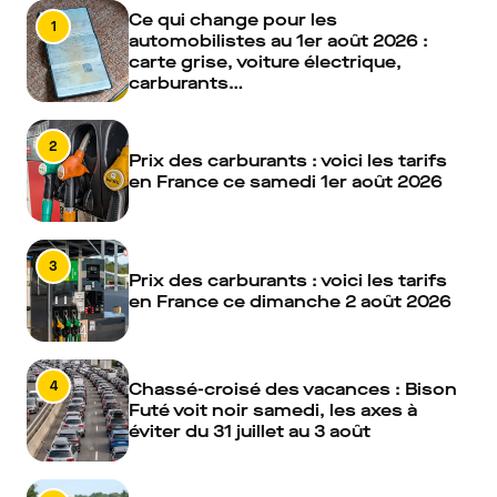
Ce qui change pour les
1
automobilistes au 1er août 2026 :
carte grise, voiture électrique,
carburants…
2
Prix des carburants : voici les tarifs
en France ce samedi 1er août 2026
3
Prix des carburants : voici les tarifs
en France ce dimanche 2 août 2026
4
Chassé-croisé des vacances : Bison
Futé voit noir samedi, les axes à
éviter du 31 juillet au 3 août