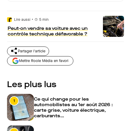
•
Lire aussi
5
min
Peut-on vendre sa voiture avec un
contrôle technique défavorable ?
Partager l'article
Mettre Roole Média en favori
Les plus lus
Ce qui change pour les
1
automobilistes au 1er août 2026 :
carte grise, voiture électrique,
carburants…