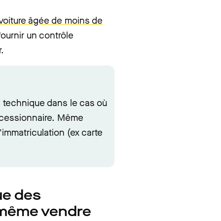
 voiture âgée de moins de
fournir un contrôle
.
le technique dans le cas où
ncessionnaire. Même
'immatriculation (ex carte
ue des
d même vendre