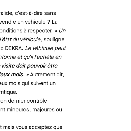
alide, c'est-à-dire sans
 vendre un véhicule ? La
conditions à respecter.
« Un
'état du véhicule
, souligne
hez DEKRA.
Le véhicule peut
nformé et qu'il l'achète en
-visite doit pouvoir être
 deux mois
. »
Autrement dit,
deux mois qui suivent un
ritique.
son dernier contrôle
ent mineures, majeures ou
at mais vous acceptez que