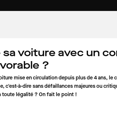
 sa voiture avec un co
7 min
4 min
6 min
AU VOLANT
VOITURE PROPRE
PATRIMOINE
omobilistes
 pollution
ures
Prix des carburants : voici les tarifs
Voiture électrique : quel impact aur
Du « Paradis » à « l'enfer des enfers
vorable ?
se, voiture
ornes de
 week-end du
France ce samedi 1er août 2026
hausse de l’électricité du 1er août 
l'étonnant vocabulaire des gardie
votre recharge ?
de la Route des Phares dans le
Finistère
iture mise en circulation depuis plus de 4 ans, le 
le, c'est-à-dire sans défaillances majeures ou crit
toute légalité ? On fait le point !