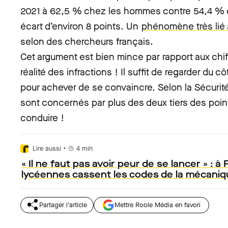
2021 à 62,5 % chez les hommes contre 54,4 % 
écart d’environ 8 points. Un
phénomène très lié 
selon des chercheurs français.
Cet argument est bien mince par rapport aux chiffr
réalité des infractions ! Il suffit de regarder du c
pour achever de se convaincre. Selon la Sécuri
sont concernés par plus des deux tiers des point
conduire !
•
Lire aussi
4
min
« Il ne faut pas avoir peur de se lancer » : à
lycéennes cassent les codes de la mécaniq
Partager l'article
Mettre Roole Média en favori