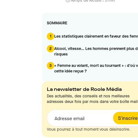
Temps de lecture : 5 min
SOMMAIRE
1
Les statistiques clairement en faveur des fe
2
Alcool, vitesse… Les hommes prennent plus d
risques
3
« Femme au volant, mort au tournant » : d'où v
cette idée reçue ?
La newsletter de Roole Média
Des actualités, des conseils et nos meilleures
adresses deux fois par mois dans votre boîte mail
S'inscrire
Adresse email
Vous pourrez à tout moment vous désinscrire.