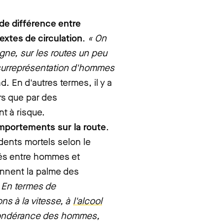
de différence entre
xtes de circulation
.
« On
ne, sur les routes un peu
 surreprésentation d'hommes
nd.
En d'autres termes, il y a
rs que par des
t à risque.
comportements sur la route
.
dents mortels selon le
ités entre hommes et
ennent la palme des
 En termes de
ons à la vitesse, à
l'alcool
épondérance des hommes,