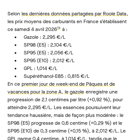
Selon
les dernières données partagées par Roole Data
,
les prix moyens des carburants en France s’établissent
1↓
ce samedi 4 avril 2026
à :
Gazole : 2,295 €/L
SP98 (E5) : 2,104 €/L
SP95 (E5) : 2,056 €/L
SP95 (E10) : 2,012 €/L
GPL : 1,014 €/L
Supéréthanol-E85 : 0,815 €/L
En ce
premier jour de week-end de Pâques et de
vacances pour la zone A
,
le gazole
enregistre une
progression de 2,1 centimes par litre (+0,92 %), pour
atteindre 2,295 €/L. Les essences poursuivent leur
tendance haussière, mais de façon plus modérée : le
SP98 (E5) progresse de 0,6 centime (+0,29 %) et le
SP95 (E10) de 0,3 centime (+0,15 %), à 2,012 €/L. Le
GPL gagne 0,4 centime, à 1,014 €/L, tandis que
le