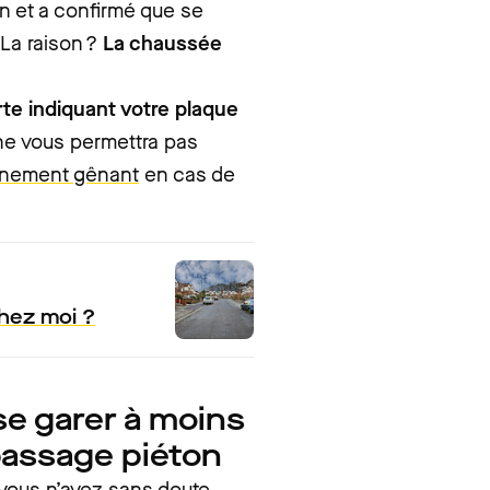
on et a confirmé que se
 La raison ?
La chaussée
te indiquant votre plaque
t ne vous permettra pas
nnement gênant
en cas de
chez moi ?
e se garer à moins
passage piéton
 vous n’avez sans doute