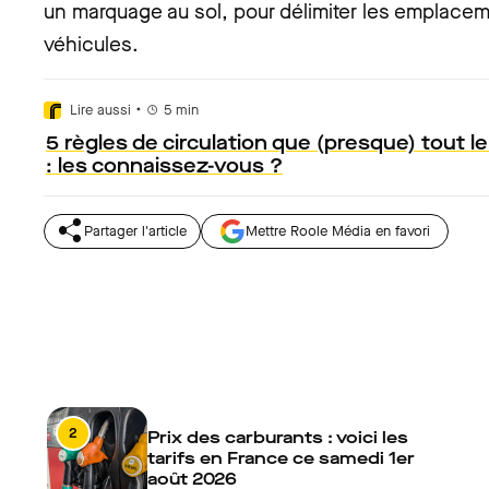
un marquage au sol, pour délimiter les emplace
véhicules.
•
Lire aussi
5
min
5 règles de circulation que (presque) tout 
: les connaissez-vous ?
Partager l'article
Mettre Roole Média en favori
2
Prix des carburants : voici les
tarifs en France ce samedi 1er
août 2026