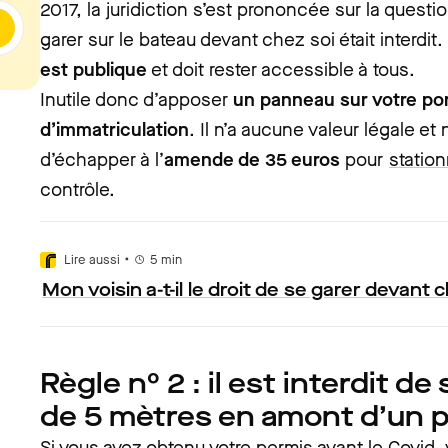
2017, la juridiction s’est prononcée sur la questi
garer sur le bateau devant chez soi était interdit.
est publique
et doit rester accessible à tous.
Inutile donc d’apposer
un panneau sur votre por
d’immatriculation
. Il n’a aucune valeur légale e
d’échapper à l’
amende de 35 euros
pour
statio
contrôle.
•
Lire aussi
5
min
Mon voisin a-t-il le droit de se garer devant 
Règle n° 2 : il est interdit d
de 5 mètres en amont d’un 
Si vous avez obtenu votre permis avant le Covid,