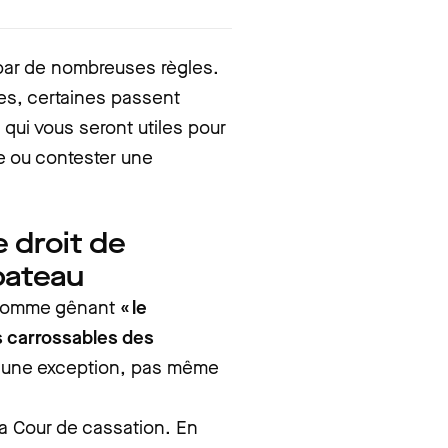
 par de nombreuses règles.
es, certaines passent
qui vous seront utiles pour
re ou contester une
e droit de
bateau
comme gênant
« le
s carrossables des
aucune exception, pas même
 la Cour de cassation. En