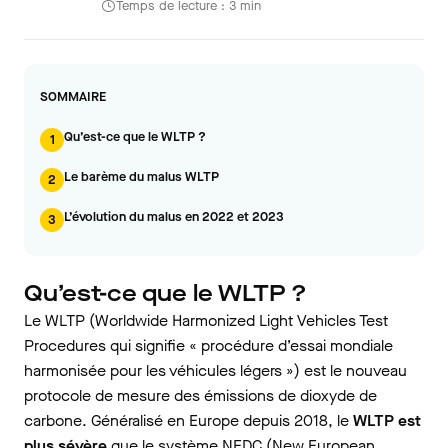
Temps de lecture : 3 min
SOMMAIRE
Qu’est-ce que le WLTP ?
1
Le barème du malus WLTP
2
L’évolution du malus en 2022 et 2023
3
Qu’est-ce que le WLTP ?
Le WLTP (Worldwide Harmonized Light Vehicles Test
Procedures qui signifie « procédure d’essai mondiale
harmonisée pour les véhicules légers ») est le nouveau
protocole de mesure des émissions de dioxyde de
carbone. Généralisé en Europe depuis 2018, le
WLTP est
plus sévère
que le système NEDC (New European