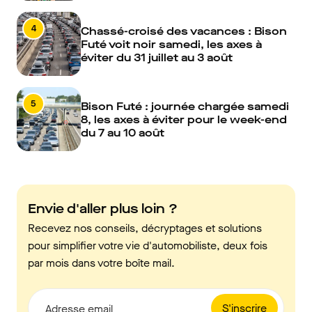
4
Chassé-croisé des vacances : Bison
Futé voit noir samedi, les axes à
éviter du 31 juillet au 3 août
5
Bison Futé : journée chargée samedi
8, les axes à éviter pour le week-end
du 7 au 10 août
Envie d'aller plus loin ?
Recevez nos conseils, décryptages et solutions
pour simplifier votre vie d'automobiliste, deux fois
par mois dans votre boîte mail.
S'inscrire
Adresse email