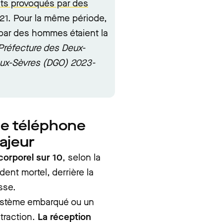
ts provoqués par des
21. Pour la même période,
par des hommes étaient la
Préfecture des Deux-
eux-Sèvres (DGO) 2023-
le téléphone
ajeur
corporel sur 10
, selon la
dent mortel, derrière la
esse.
 système embarqué ou un
straction.
La réception