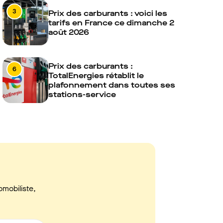
3
Prix des carburants : voici les
tarifs en France ce dimanche 2
août 2026
Prix des carburants :
6
TotalEnergies rétablit le
plafonnement dans toutes ses
stations-service
omobiliste,