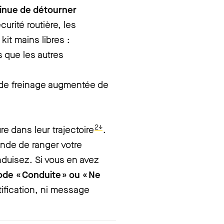
tinue de détourner
curité routière, les
it mains libres :
 que les autres
 de freinage augmentée de
2↓
ure dans leur trajectoire
.
ande de ranger votre
duisez. Si vous en avez
ode « Conduite » ou « Ne
tification, ni message