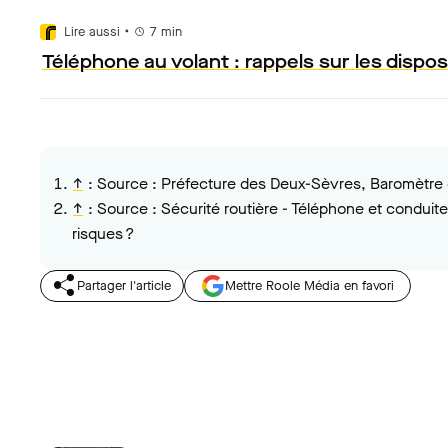
•
Lire aussi
7
min
Téléphone au volant : rappels sur les disposi
↑
:
Source : Préfecture des Deux-Sèvres, Baromètre d
↑
:
Source : Sécurité routière - Téléphone et conduit
risques ?
Partager l'article
Mettre Roole Média en favori