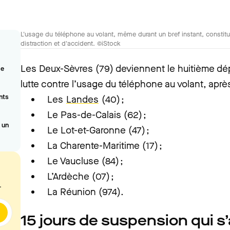
L'usage du téléphone au volant, même durant un bref instant, constit
distraction et d'accident. ©iStock
Les Deux-Sèvres (79) deviennent le huitième dép
de
lutte contre l’usage du téléphone au volant, après
nts
Les
Landes
(40) ;
Le Pas-de-Calais (62) ;
 un
Le Lot-et-Garonne (47) ;
La Charente-Maritime (17) ;
Le Vaucluse (84) ;
L’Ardèche (07) ;
.
La Réunion (974).
15 jours de suspension qui s’