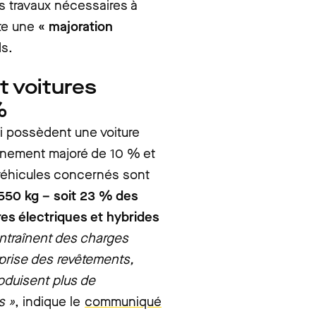
es travaux nécessaires à
ute une
«
majoration
ds.
t voitures
%
i possèdent une voiture
nnement majoré de 10 % et
 véhicules concernés sont
1550 kg – soit 23 % des
res électriques et hybrides
entraînent des charges
prise des revêtements,
oduisent plus de
s »
, indique le
communiqué