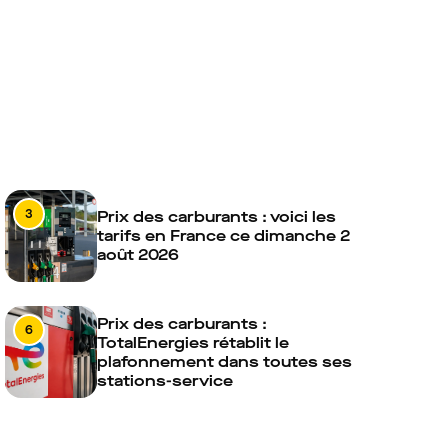
3
Prix des carburants : voici les
tarifs en France ce dimanche 2
août 2026
Prix des carburants :
6
TotalEnergies rétablit le
plafonnement dans toutes ses
stations-service