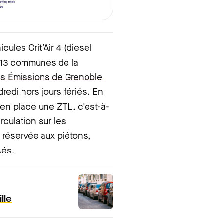
cules Crit’Air 4 (diesel
ns 13 communes de la
les Émissions de Grenoble
redi hors jours fériés. En
en place une ZTL, c'est-à-
rculation sur les
 réservée aux piétons,
sés.
lle