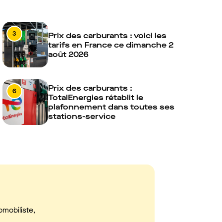
3
Prix des carburants : voici les
tarifs en France ce dimanche 2
août 2026
Prix des carburants :
6
TotalEnergies rétablit le
plafonnement dans toutes ses
stations-service
omobiliste,