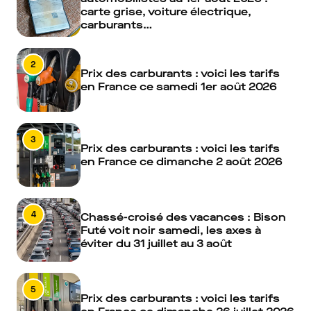
carte grise, voiture électrique,
carburants…
2
Prix des carburants : voici les tarifs
en France ce samedi 1er août 2026
3
Prix des carburants : voici les tarifs
en France ce dimanche 2 août 2026
4
Chassé-croisé des vacances : Bison
Futé voit noir samedi, les axes à
éviter du 31 juillet au 3 août
5
Prix des carburants : voici les tarifs