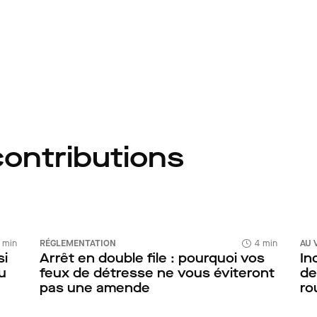
contributions
 min
RÉGLEMENTATION
4 min
AU 
si
Arrêt en double file : pourquoi vos
In
ou
feux de détresse ne vous éviteront
de
pas une amende
ro