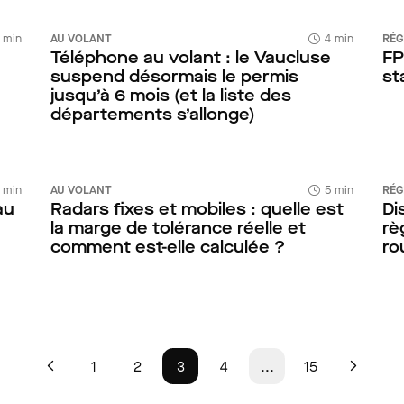
 min
AU VOLANT
4 min
RÉG
Téléphone au volant : le Vaucluse
FP
suspend désormais le permis
st
jusqu’à 6 mois (et la liste des
départements s’allonge)
 min
AU VOLANT
5 min
RÉG
au
Radars fixes et mobiles : quelle est
Di
la marge de tolérance réelle et
rè
comment est-elle calculée ?
ro
1
2
3
4
...
15