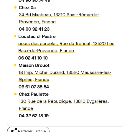
04 90 90 74 49
Chez Xa
24 Bd Mirabeau, 13210 Saint-Rémy-de-
Provence, France
04 90 92 41 23
L'oustau di Pastre
cours des porcelet, Rue du Trencat, 13520 Les
Baux-de-Provence, France
06 02 41 10 10
Maison Drouot
18 Imp. Michel Durand, 13520 Maussane-les-
Alpilles, France
06 61 07 38 54
Chez Paulette
130 Rue de la République, 13810 Eygalières,
France
04 32 62 18 19
Partager l'article