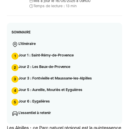
Mis à jour le 16/05/2025 à 09h00
Temps de lecture : 13 min
SOMMAIRE
L'itinéraire
Jour 1 : Saint-Rémy-de-Provence
1
Jour 2 : Les Baux-de-Provence
2
Jour 3 : Fontvieille et Maussane-les-Alpilles
3
Jour 5 : Aureille, Mouriès et Eyguières
4
Jour 6 : Eygalières
5
L'essentiel à retenir
Les Alpilles :
ce Parc naturel régional
est la quintessence