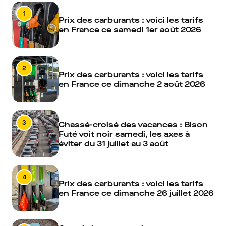
1
Prix des carburants : voici les tarifs
en France ce samedi 1er août 2026
2
Prix des carburants : voici les tarifs
en France ce dimanche 2 août 2026
3
Chassé-croisé des vacances : Bison
Futé voit noir samedi, les axes à
éviter du 31 juillet au 3 août
4
Prix des carburants : voici les tarifs
en France ce dimanche 26 juillet 2026