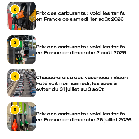
2
Prix des carburants : voici les tarifs
en France ce samedi 1er août 2026
3
Prix des carburants : voici les tarifs
en France ce dimanche 2 août 2026
4
Chassé-croisé des vacances : Bison
Futé voit noir samedi, les axes à
éviter du 31 juillet au 3 août
5
Prix des carburants : voici les tarifs
en France ce dimanche 26 juillet 2026