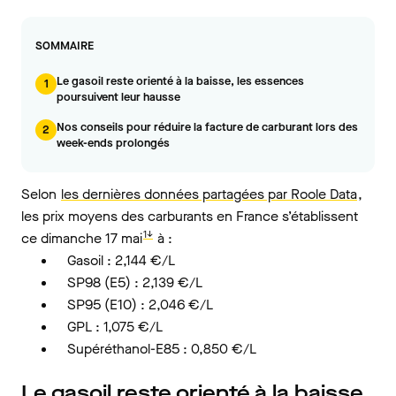
SOMMAIRE
Le gasoil reste orienté à la baisse, les essences
1
poursuivent leur hausse
Nos conseils pour réduire la facture de carburant lors des
2
week-ends prolongés
Selon
les dernières données partagées par Roole Data
,
les prix moyens des carburants en France s’établissent
1↓
ce dimanche 17 mai
à :
Gasoil : 2,144 €/L
SP98 (E5) : 2,139 €/L
SP95 (E10) : 2,046 €/L
GPL : 1,075 €/L
Supéréthanol-E85 : 0,850 €/L
Le gasoil reste orienté à la baisse,