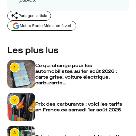
Partager l'article
Mettre Roole Média en favori
Les plus lus
Ce qui change pour les
1
automobilistes au 1er août 2026 :
carte grise, voiture électrique,
carburants…
2
Prix des carburants : voici les tarifs
en France ce samedi 1er août 2026
3