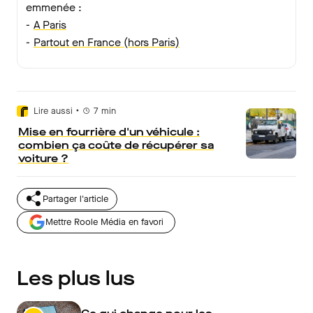
emmenée :
-
A Paris
-
Partout en France (hors Paris)
•
Lire aussi
7
min
Mise en fourrière d'un véhicule :
combien ça coûte de récupérer sa
voiture ?
Partager l'article
Mettre Roole Média en favori
Les plus lus