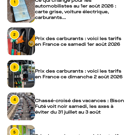
Ce qui change pour les
1
automobilistes au 1er août 2026 :
carte grise, voiture électrique,
carburants…
2
Prix des carburants : voici les tarifs
en France ce samedi 1er août 2026
3
Prix des carburants : voici les tarifs
en France ce dimanche 2 août 2026
4
Chassé-croisé des vacances : Bison
Futé voit noir samedi, les axes à
éviter du 31 juillet au 3 août
5