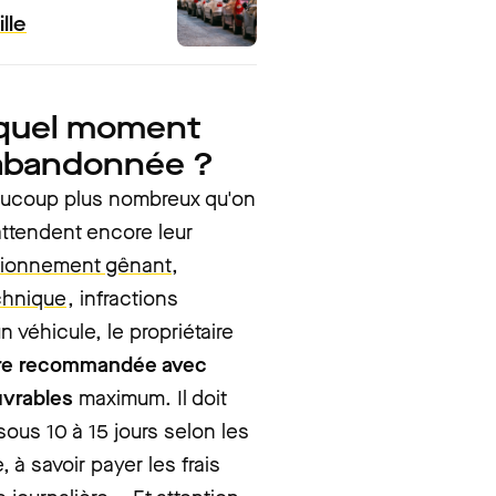
lle
à quel moment
 abandonnée ?
aucoup plus nombreux qu'on
 attendent encore leur
tionnement gênant,
chnique
, infractions
n véhicule, le propriétaire
ttre recommandée avec
uvrables
maximum. Il doit
ous 10 à 15 jours selon les
 à savoir payer les frais