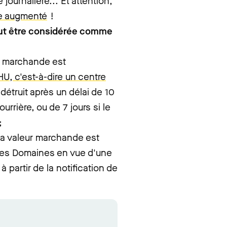
journalière... Et attention,
re augmenté
!
 peut être considérée comme
r marchande est
HU, c'est-à-dire un centre
a détruit après un délai de 10
ourrière, ou de 7 jours si le
;
 la valeur marchande est
 des Domaines en vue d'une
à partir de la notification de