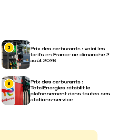
3
Prix des carburants : voici les
tarifs en France ce dimanche 2
août 2026
Prix des carburants :
6
TotalEnergies rétablit le
plafonnement dans toutes ses
stations-service