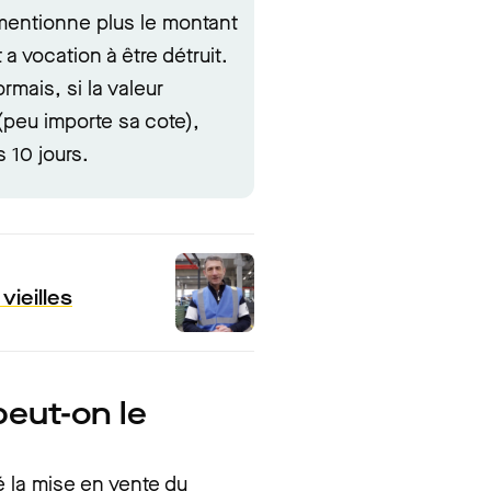
e mentionne plus le montant
 vocation à être détruit.
rmais, si la valeur
(peu importe sa cote),
s 10 jours.
ieilles
peut-on le
 la mise en vente du