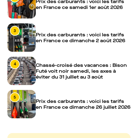
Prix des carburants : voici les tarifs
en France ce samedi 1er août 2026
3
Prix des carburants : voici les tarifs
en France ce dimanche 2 août 2026
4
Chassé-croisé des vacances : Bison
Futé voit noir samedi, les axes à
éviter du 31 juillet au 3 août
5
Prix des carburants : voici les tarifs
en France ce dimanche 26 juillet 2026