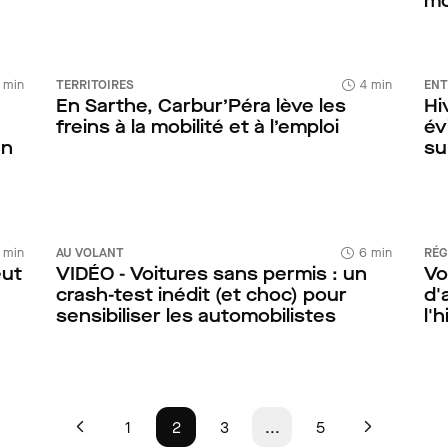
mo
 min
TERRITOIRES
4 min
ENT
En Sarthe, Carbur’Péra lève les
Hi
freins à la mobilité et à l’emploi
év
en
su
 min
AU VOLANT
6 min
RÉG
eut
VIDÉO - Voitures sans permis : un
Vo
crash-test inédit (et choc) pour
d'
sensibiliser les automobilistes
l'
1
2
3
...
5