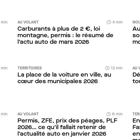
 min
AU VOLANT
4 min
NOU
Carburants à plus de 2 €, loi
Au
montagne, permis : le résumé de
so
l’actu auto de mars 2026
mo
 min
TERRITOIRES
13 min
AU 
La place de la voiture en ville, au
Dé
cœur des municipales 2026
to
 min
AU VOLANT
6 min
TER
Permis, ZFE, prix des péages, PLF
En
2026… ce qu’il fallait retenir de
Fa
l’actualité auto en janvier 2026
en