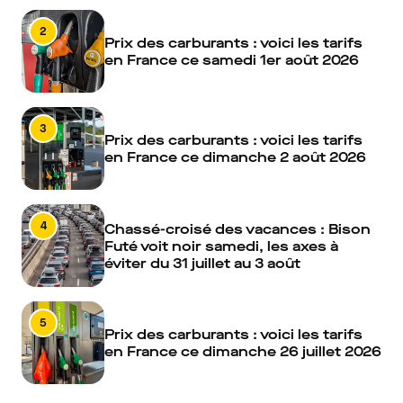
2
Prix des carburants : voici les tarifs
en France ce samedi 1er août 2026
3
Prix des carburants : voici les tarifs
en France ce dimanche 2 août 2026
4
Chassé-croisé des vacances : Bison
Futé voit noir samedi, les axes à
éviter du 31 juillet au 3 août
5
Prix des carburants : voici les tarifs
en France ce dimanche 26 juillet 2026