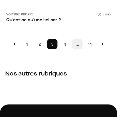
VOITURE PROPRE
3 min
Qu'est-ce qu'une kei car ?
1
2
3
4
...
14
Nos autres rubriques
Quotidien
Évasion
Nos réponses aux
Nos idées pour vos
préoccupations de tous les
vacances et week-en
jours des automobilistes.
France... et en voiture