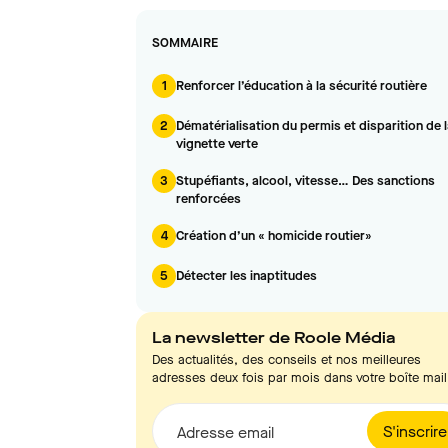
SOMMAIRE
1
Renforcer l’éducation à la sécurité routière
2
Dématérialisation du permis et disparition de 
vignette verte
3
Stupéfiants, alcool, vitesse… Des sanctions
renforcées
4
Création d’un « homicide routier»
5
Détecter les inaptitudes
La newsletter de Roole Média
Des actualités, des conseils et nos meilleures
adresses deux fois par mois dans votre boîte mail
S'inscrire
Adresse email