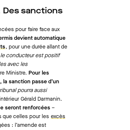
… Des sanctions
cées pour faire face aux
ermis devient automatique
nts
, pour une durée allant de
le conducteur est positif
les avec les
ère Ministre.
Pour les
, la sanction passe d’un
tribunal pourra aussi
l’intérieur Gérald Darmanin.
se seront renforcées
–
rs que celles pour les
excès
gées : l’amende est