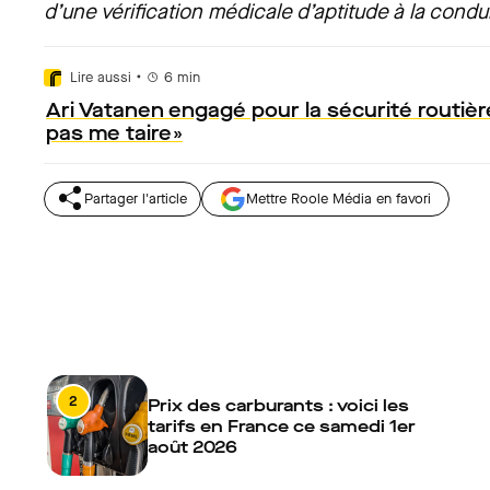
d’une vérification médicale d’aptitude à la condui
•
Lire aussi
6
min
Ari Vatanen engagé pour la sécurité routière
pas me taire »
Partager l'article
Mettre Roole Média en favori
2
Prix des carburants : voici les
tarifs en France ce samedi 1er
août 2026