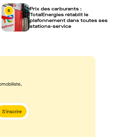
Prix des carburants :
6
TotalEnergies rétablit le
plafonnement dans toutes ses
stations-service
omobiliste,
S'inscrire