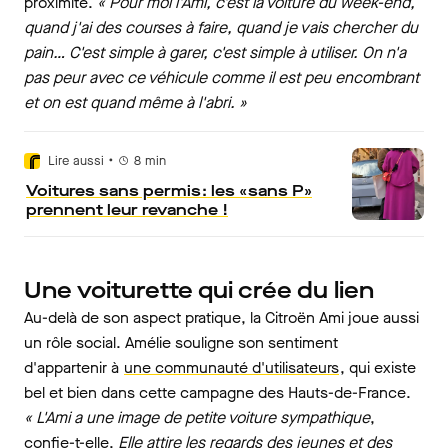
proximité.
« Pour moi l'Ami, c'est la voiture du week-end,
quand j'ai des courses à faire, quand je vais chercher du
pain… C'est simple à garer, c'est simple à utiliser. On n'a
pas peur avec ce véhicule comme il est peu encombrant
et on est quand même à l'abri. »
•
Lire aussi
8
min
Voitures sans permis : les « sans P »
prennent leur revanche !
Une voiturette qui crée du lien
Au-delà de son aspect pratique, la Citroën Ami joue aussi
un rôle social. Amélie souligne son sentiment
d'appartenir à
une communauté d'utilisateurs
, qui existe
bel et bien dans cette campagne des Hauts-de-France.
« L'Ami a une image de petite voiture sympathique
,
confie-t-elle.
Elle attire les regards des jeunes et des