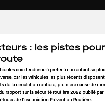
urs : les pistes pour
7 min
4 min
6 min
AU VOLANT
VOITURE PROPRE
PATRIMOINE
omobilistes
 pollution
ures
Prix des carburants : voici les tarifs
Rouler au Superéthanol-E85 :
Du « Paradis » à « l'enfer des enfers
 route
se, voiture
ornes de
 week-end du
France ce samedi 1er août 2026
avantages et inconvénients
l'étonnant vocabulaire des gardie
de la Route des Phares dans le
Finistère
cules aura tendance à prêter à son enfant sa plus vi
inverse, car les véhicules les plus récents disposent
ts de la circulation routière, première cause de mor
du rapport sur la sécurité routière 2022 publié p
tudes de l’association Prévention Routière.