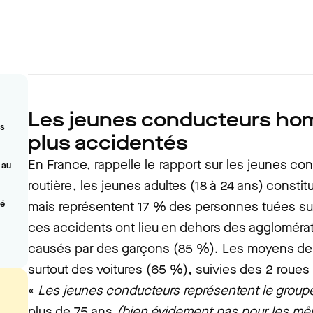
Les jeunes conducteurs ho
us
plus accidentés
En France, rappelle le
rapport sur les jeunes con
 au
routière
, les jeunes adultes (18 à 24 ans) consti
té
mais représentent 17 % des personnes tuées sur 
ces accidents ont lieu en dehors des aggloméra
causés par des garçons (85 %). Les moyens de t
surtout des voitures (65 %), suivies des 2 roues
«
Les jeunes conducteurs représentent le groupe
plus de 75 ans
(bien évidement pas pour les mêm