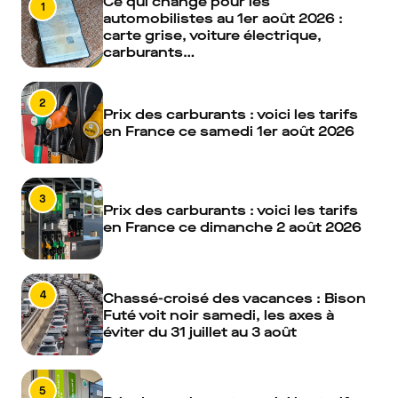
Ce qui change pour les
1
automobilistes au 1er août 2026 :
carte grise, voiture électrique,
carburants…
2
Prix des carburants : voici les tarifs
en France ce samedi 1er août 2026
3
Prix des carburants : voici les tarifs
en France ce dimanche 2 août 2026
4
Chassé-croisé des vacances : Bison
Futé voit noir samedi, les axes à
éviter du 31 juillet au 3 août
5