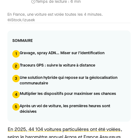
Temps de lecture : 6 min
En France, une voiture est volée toutes les 4 minutes.
©iStock/izusek
SOMMAIRE
Gravage, spray ADN… Miser sur l’identification
1
Traceurs GPS : suivre la voiture à distance
2
Une solution hybride qui repose sur la géolocalisation
3
communautaire
Multiplier les dispositifs pour maximiser ses chances
4
Après un vol de voiture, les premières heures sont
5
décisives
En 2025, 44 104 voitures particulières ont été volées
,
selon le baromètre annuel Argos et France Assureurs.