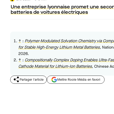
Une entreprise lyonnaise promet une secon
batteries de voitures électriques
↑
:
Polymer-Modulated Solvation Chemistry via Compati
for Stable High-Energy Lithium Metal Batteries
,
Nation
2026.
↑
:
Compositionally Complex Doping Enables Ultra-Fas
Cathode Material for Lithium-Ion Batteries
,
Chinese Ac
Partager l'article
Mettre Roole Média en favori