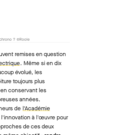
s chrono ? ©Roole
uvent remises en question
lectrique
. Même si en dix
coup évolué, les
ture toujours plus
 en conservant les
breuses années.
heurs de
l'Académie
à l'innovation à l'œuvre pour
approches de ces deux