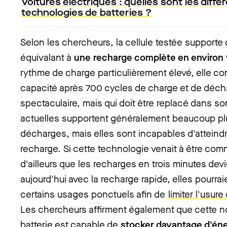
Voitures électriques : quelles sont les diffé
technologies de batteries ?
Selon les chercheurs, la cellule testée supporte
équivalant à
une recharge complète en environ 
rythme de charge particulièrement élevé, elle c
capacité après 700 cycles de charge et de décha
spectaculaire, mais qui doit être replacé dans so
actuelles supportent généralement beaucoup pl
décharges, mais elles sont incapables d'atteindr
recharge. Si cette technologie venait à être comm
d'ailleurs que les recharges en trois minutes d
aujourd'hui avec la recharge rapide, elles pourrai
certains usages ponctuels afin de
limiter l'usure
Les chercheurs affirment également que cette n
batterie est capable de
stocker davantage d'én