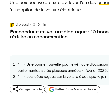
Une perspective de nature à lever l'un des
princ
à l’adoption de la voiture électrique
.
•
Lire aussi
10
min
Écoconduite en voiture électrique : 10 bons
réduire sa consommation
↑
:
« Une bonne nouvelle pour le véhicule d’occasion :
performantes après plusieurs années »
, février 2025,
↑
:
« Les idées reçues sur la voiture électrique »
, jui
Partager l'article
Mettre Roole Média en favori