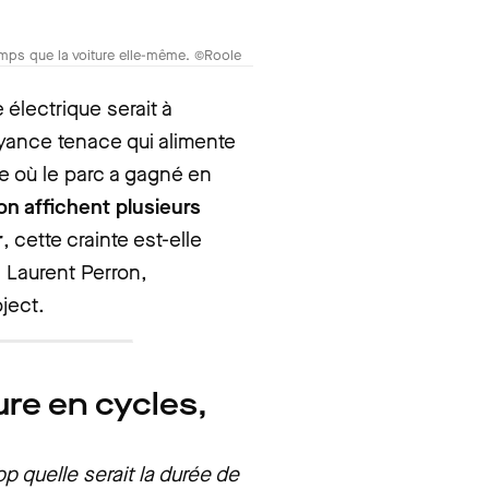
temps que la voiture elle-même. ©Roole
 électrique serait à
yance tenace qui alimente
re où le parc a gagné en
n affichent plusieurs
r
, cette crainte est-elle
 Laurent Perron,
ject.
ure en cycles,
p quelle serait la durée de