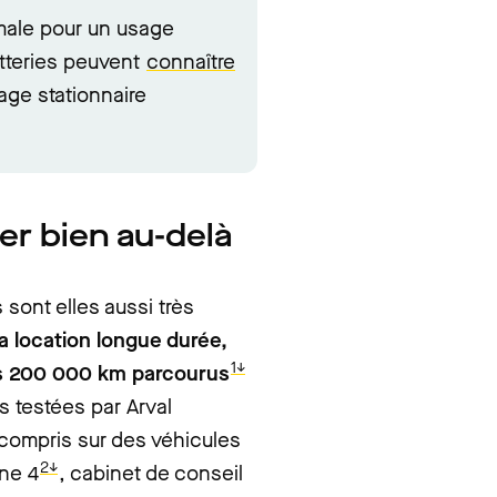
imale pour un usage
atteries peuvent
connaître
age stationnaire
er bien au-delà
sont elles aussi très
la location longue durée,
1↓
s 200 000 km parcourus
s testées par Arval
 compris sur des véhicules
2↓
one 4
, cabinet de conseil