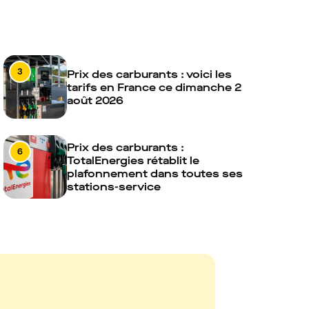
3
Prix des carburants : voici les
tarifs en France ce dimanche 2
août 2026
Prix des carburants :
6
TotalEnergies rétablit le
plafonnement dans toutes ses
stations-service