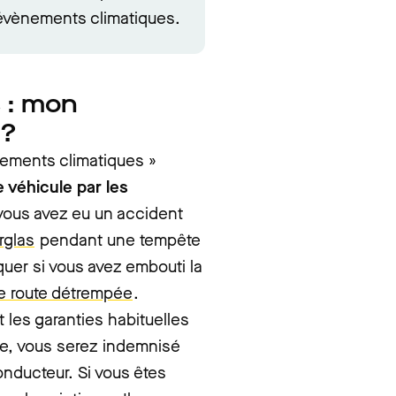
s évènements climatiques.
 : mon
 ?
nements climatiques »
 véhicule par les
 vous avez eu un accident
rglas
pendant une tempête
uer si vous avez embouti la
ne route détrempée
.
 les garanties habituelles
use, vous serez indemnisé
onducteur. Si vous êtes