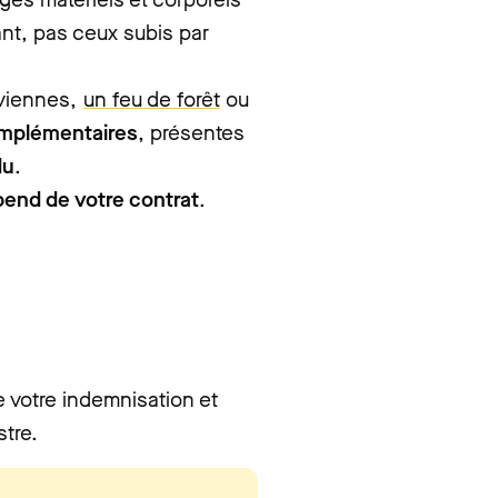
ant, pas ceux subis par
uviennes,
un feu de forêt
ou
omplémentaires
, présentes
du
.
pend de votre contrat
.
 votre indemnisation et
stre.