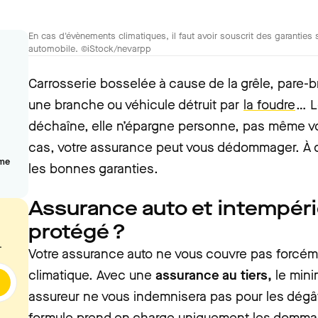
En cas d'évènements climatiques, il faut avoir souscrit des garantie
automobile. ©iStock/nevarpp
Carrosserie bosselée à cause de la grêle, pare-br
une branche ou véhicule détruit par
la foudre
… L
déchaîne, elle n’épargne personne, pas même vot
cas, votre assurance peut vous dédommager. À co
 me
les bonnes garanties.
Assurance auto et intempéri
protégé ?
.
Votre assurance auto ne vous couvre pas forcé
climatique. Avec une
assurance au tiers,
le mini
assureur ne vous indemnisera pas pour les dégâts
formule prend en charge uniquement les dommag