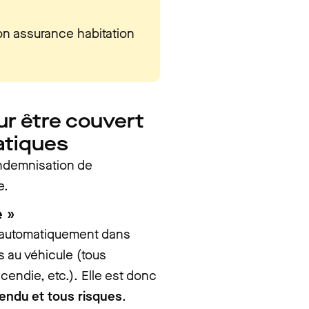
Son assurance habitation
ur être couvert
atiques
 indemnisation de
e.
 »
se automatiquement dans
s au véhicule (tous
cendie, etc.). Elle est donc
tendu et tous risques
.