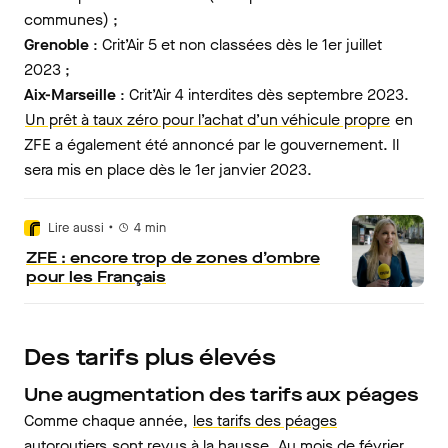
communes) ;
Grenoble
: Crit’Air 5 et non classées dès le 1er juillet
2023 ;
Aix-Marseille
: Crit’Air 4 interdites dès septembre 2023.
Un prêt à taux zéro pour l’achat d’un véhicule propre
en
ZFE a également été annoncé par le gouvernement. Il
sera mis en place dès le 1er janvier 2023.
•
Lire aussi
4
min
ZFE : encore trop de zones d’ombre
pour les Français
Des tarifs plus élevés
Une augmentation des tarifs aux péages
Comme chaque année,
les tarifs des péages
autoroutiers
sont revus à la hausse. Au mois de février