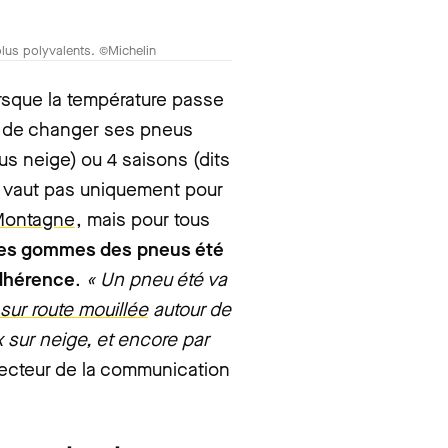
lus polyvalents. ©Michelin
orsque la température passe
ps de changer ses pneus
s neige) ou 4 saisons (dits
e vaut pas uniquement pour
 Montagne
, mais pour tous
 les gommes des pneus été
adhérence
.
« Un pneu été va
sur route mouillée
autour de
x sur neige, et encore par
irecteur de la communication