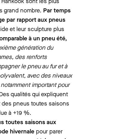
 Hankook sont les plus
lus grand nombre.
Par temps
ge par rapport aux pneus
gide et leur sculpture plus
comparable à un pneu été,
uxième génération du
mmes, des renforts
mpagner le pneu au fur et à
olyvalent, avec des niveaux
t notamment important pour
Des qualités qui expliquent
t des pneus toutes saisons
lue à +19 %.
s toutes saisons aux
ode hivernale
pour parer