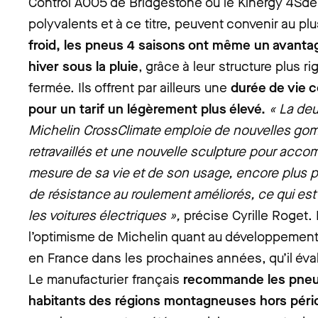
Control A005 de Bridgestone ou le Kinergy 4Sde
polyvalents et à ce titre, peuvent convenir au p
froid, les pneus 4 saisons ont même un avanta
hiver sous la pluie
, grâce à leur structure plus ri
fermée. Ils offrent par ailleurs une
durée de vie 
pour un tarif un légèrement plus élevé.
« La de
Michelin CrossClimate emploie de nouvelles go
retravaillés et une nouvelle sculpture pour acco
mesure de sa vie et de son usage, encore plus p
de résistance au roulement améliorés, ce qui es
les voitures électriques »,
précise Cyrille Roget. 
l’optimisme de Michelin quant au développemen
en France dans les prochaines années, qu’il éva
Le manufacturier français
recommande les pneu
habitants des régions montagneuses hors péri