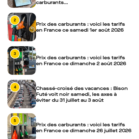
carburants…
2
Prix des carburants : voici les tarifs
en France ce samedi 1er août 2026
3
Prix des carburants : voici les tarifs
en France ce dimanche 2 août 2026
4
Chassé-croisé des vacances : Bison
Futé voit noir samedi, les axes à
éviter du 31 juillet au 3 août
5
Prix des carburants : voici les tarifs
en France ce dimanche 26 juillet 2026