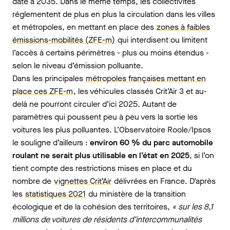
date à 2035. Dans le même temps, les collectivités
réglementent de plus en plus la circulation dans les villes
et métropoles, en mettant en place des
zones à faibles
émissions-mobilités (ZFE-m)
qui interdisent ou limitent
l’accès à certains périmètres - plus ou moins étendus -
selon le niveau d’émission polluante.
Dans les principales
métropoles françaises mettant en
place ces ZFE-m
, les véhicules classés Crit’Air 3 et au-
delà ne pourront circuler d’ici 2025. Autant de
paramètres qui poussent peu à peu vers la sortie les
voitures les plus polluantes. L’Observatoire Roole/Ipsos
le souligne d’ailleurs :
environ 60 % du parc automobile
roulant ne serait plus utilisable en l’état en 2025
, si l’on
tient compte des restrictions mises en place et du
nombre de
vignettes Crit’Air
délivrées en France. D’après
les
statistiques 2021
du ministère de la transition
écologique et de la cohésion des territoires,
« sur les 8,1
millions de voitures de résidents d’intercommunalités