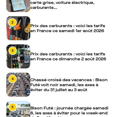
carte grise, voiture électrique,
carburants…
2
Prix des carburants : voici les tarifs
en France ce samedi 1er août 2026
3
Prix des carburants : voici les tarifs
en France ce dimanche 2 août 2026
4
Chassé-croisé des vacances : Bison
Futé voit noir samedi, les axes à
éviter du 31 juillet au 3 août
5
Bison Futé : journée chargée samedi
8, les axes à éviter pour le week-end