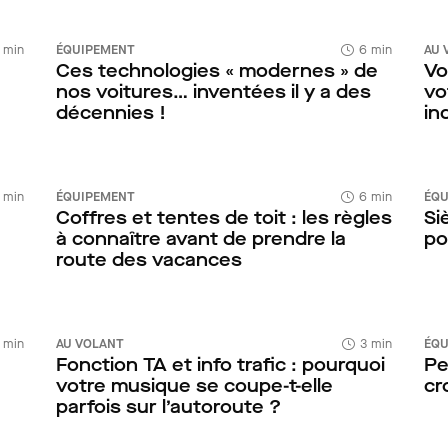
 min
ÉQUIPEMENT
6 min
AU 
Ces technologies « modernes » de
Vo
nos voitures… inventées il y a des
vo
décennies !
in
 min
ÉQUIPEMENT
6 min
ÉQU
Coffres et tentes de toit : les règles
Si
à connaître avant de prendre la
po
route des vacances
 min
AU VOLANT
3 min
ÉQU
Fonction TA et info trafic : pourquoi
Pe
votre musique se coupe-t-elle
cr
parfois sur l’autoroute ?