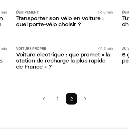
 min
ÉQUIPEMENT
6 min
ÉQU
n
Transporter son vélo en voiture :
Tu
s
quel porte-vélo choisir ?
ch
 min
VOITURE PROPRE
3 min
AU 
Voiture électrique : que promet « la
5 
s
station de recharge la plus rapide
pa
de France » ?
1
2