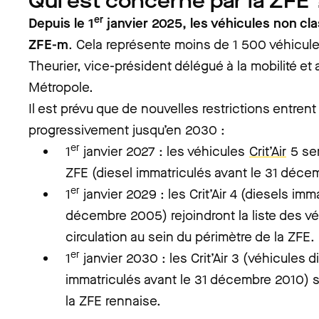
Qui est concerné par la ZFE 
er
Depuis le 1
janvier 2025, les véhicules non cl
ZFE-m
. Cela représente moins de 1 500 véhicul
Theurier, vice-président délégué à la mobilité e
Métropole.
Il est prévu que de nouvelles restrictions entrent
progressivement jusqu’en 2030 :
er
1
janvier 2027 : les véhicules
Crit’Air
5 ser
ZFE (diesel immatriculés avant le 31 déc
er
1
janvier 2029 : les Crit’Air 4 (diesels imm
décembre 2005) rejoindront la liste des véh
circulation au sein du périmètre de la ZFE.
er
1
janvier 2030 : les Crit’Air 3 (véhicules 
immatriculés avant le 31 décembre 2010) se
la ZFE rennaise.