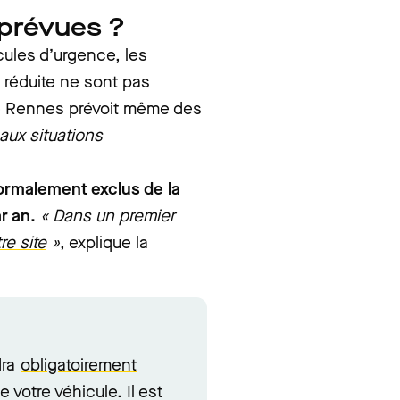
 prévues ?
cules d’urgence, les
 réduite ne sont pas
de Rennes prévoit même des
 aux situations
ormalement exclus de la
ar an.
« Dans un premier
re site
»
, explique la
dra
obligatoirement
e votre véhicule. Il est