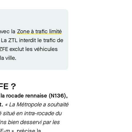
avec la
Zone à trafic limité
La ZTL interdit le trafic de
 ZFE exclut les véhicules
a ville.
FE ?
 la rocade rennaise (N136),
t.
« La Métropole a souhaité
 situé en intra-rocade du
ns bien desservi par les
FE-m »
, précise la