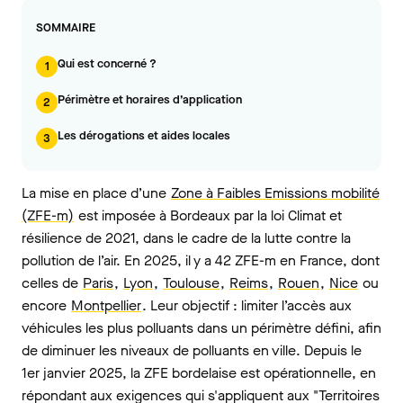
SOMMAIRE
Qui est concerné ?
1
Périmètre et horaires d’application
2
Les dérogations et aides locales
3
La mise en place d’une
Zone à Faibles Emissions mobilité
(ZFE-m)
est imposée à Bordeaux par la loi Climat et
résilience de 2021, dans le cadre de la lutte contre la
pollution de l’air. En 2025, il y a 42 ZFE-m en France, dont
celles de
Paris
,
Lyon
,
Toulouse
,
Reims
,
Rouen
,
Nice
ou
encore
Montpellier
. Leur objectif : limiter l’accès aux
véhicules les plus polluants dans un périmètre défini, afin
de diminuer les niveaux de polluants en ville. Depuis le
1er janvier 2025, la ZFE bordelaise est opérationnelle, en
répondant aux exigences qui s'appliquent aux "Territoires