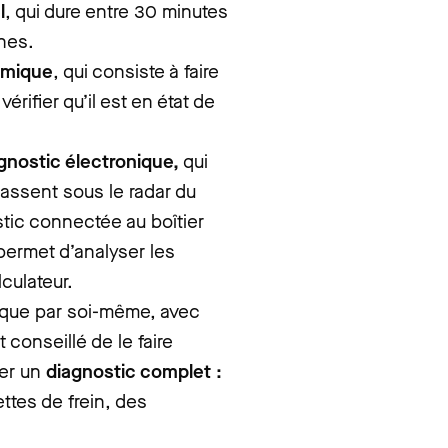
l
, qui dure entre 30 minutes
nes.
amique
, qui consiste à faire
érifier qu’il est en état de
gnostic électronique,
qui
passent sous le radar du
ostic connectée au boîtier
 permet d’analyser les
culateur.
onique par soi-même, avec
 conseillé de le faire
uer un
diagnostic complet :
ttes de frein, des