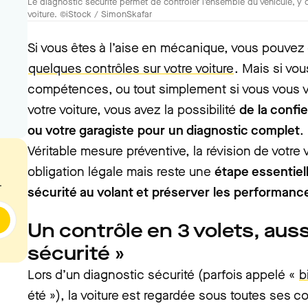
Le diagnostic sécurité permet de contrôler l'ensemble du véhicule, y
voiture. ©iStock / SimonSkafar
Si vous êtes à l’aise en mécanique, vous pouve
quelques contrôles sur votre voiture
. Mais si vou
compétences, ou tout simplement si vous vous v
votre voiture, vous avez la possibilité
de la confi
ou votre garagiste pour un diagnostic complet
.
Véritable mesure préventive, la révision de votre
obligation légale mais reste une
étape essentiel
.
sécurité au volant et préserver les performanc
Un contrôle en 3 volets, auss
sécurité »
Lors d’un diagnostic sécurité (parfois appelé «
b
été »), la voiture est regardée sous toutes ses c